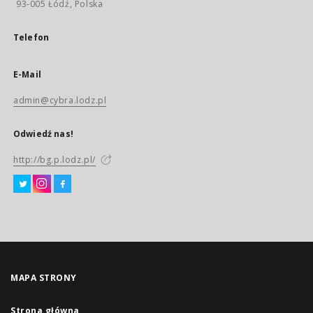
93-005 Łódź, Polska
Telefon
E-Mail
admin@cybra.lodz.pl
Odwiedź nas!
http://bg.p.lodz.pl/
MAPA STRONY
Strona główna