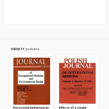
OBIEKTY
podobne
Persisting behavioural
Effects of a single
Lo