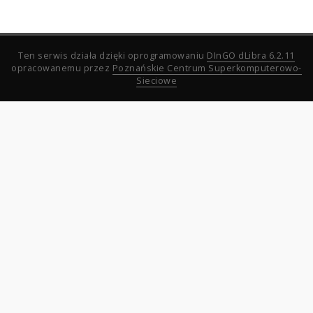
Ten serwis działa dzięki oprogramowaniu
DInGO dLibra 6.2.11
opracowanemu przez
Poznańskie Centrum Superkomputerowo-
Sieciowe