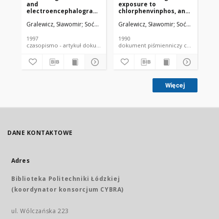
and
exposure to
ef
electroencephalographic
chlorphenvinphos, an
ex
effects of exposure to
organophosphate
ch
Gralewicz, Sławomir
Soćko, Renata
Gralewicz, Sławomir
Soćko, Renata
Soć
chlorphenvinphos, an
insecticide, on hot-
ra
organophosphorous
plate behaviour in rats
pesticide, in laboratory
1997
1990
199
animals
czasopismo - artykuł dokument piśmienniczy
dokument piśmienniczy czaso
Więcej
DANE KONTAKTOWE
Adres
Biblioteka Politechniki Łódzkiej
(koordynator konsorcjum CYBRA)
ul. Wólczańska 223