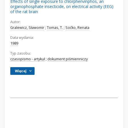
Effects of single exposure to chlorphenvinphos, an
organophosphate insecticide, on electrical activity (EEG)
of the rat brain
Autor:
Gralewicz, Sławomir
;
Tomas, T.
;
Soćko, Renata
Data wydania:
1989
Typ zasobu:
czasopismo - artykuł
;
dokument piśmienniczy
Więcej