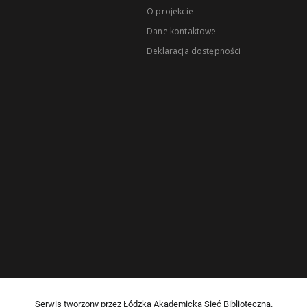
O projekcie
Dane kontaktowe
Deklaracja dostępności
Serwis tworzony przez Łódzką Akademicką Sieć Biblioteczną.