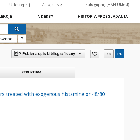
Zaloguj się
Zaloguj się (HAN UMed)
Udostępnij
EKCJE
INDEKSY
HISTORIA PRZEGLĄDANIA
sowane
?
Pobierz opis bibliograficzny
EN
PL
STRUKTURA
ers treated with exogenous histamine or 48/80