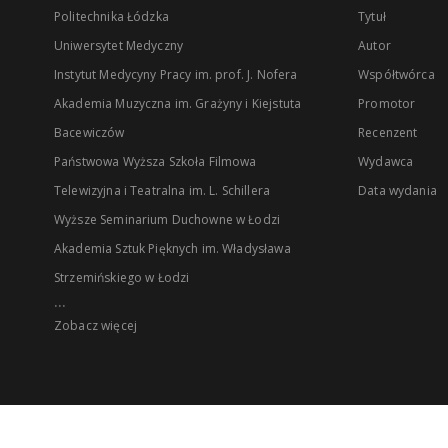
Politechnika Łódzka
Tytuł
Uniwersytet Medyczny
Autor
Instytut Medycyny Pracy im. prof. J. Nofera
Współtwórca
Akademia Muzyczna im. Grażyny i Kiejstuta
Promotor
Bacewiczów
Recenzent
Państwowa Wyższa Szkoła Filmowa
Wydawca
Telewizyjna i Teatralna im. L. Schillera
Data wydania
Wyższe Seminarium Duchowne w Łodzi
Akademia Sztuk Pięknych im. Władysława
Strzemińskiego w Łodzi
...
Zobacz więcej