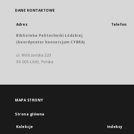
DANE KONTAKTOWE
Adres
Telefon
Biblioteka Politechniki Łódzkiej
(koordynator konsorcjum CYBRA)
ul. Wólczańska 223
93-005 Łódź, Polska
MAPA STRONY
Strona główna
Kolekcje
Indeksy