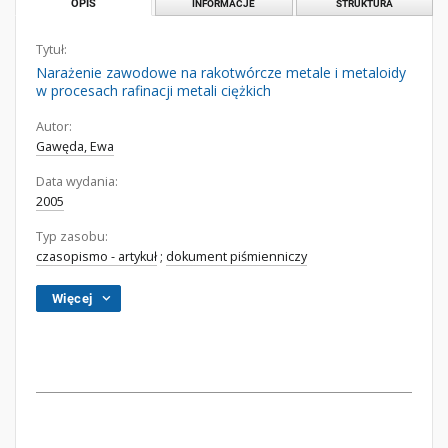
OPIS
INFORMACJE
STRUKTURA
Tytuł:
Narażenie zawodowe na rakotwórcze metale i metaloidy
w procesach rafinacji metali ciężkich
Autor:
Gawęda, Ewa
Data wydania:
2005
Typ zasobu:
czasopismo - artykuł
;
dokument piśmienniczy
Więcej