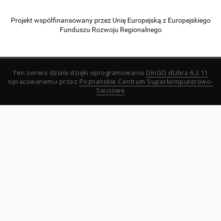
Projekt współfinansowany przez Unię Europejską z Europejskiego
Funduszu Rozwoju Regionalnego
Ten serwis działa dzięki oprogramowaniu
DInGO dLibra 6.2.11
opracowanemu przez
Poznańskie Centrum Superkomputerowo-
Sieciowe