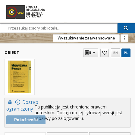
Wyszukiwanie zaawansowane
?
OBIEKT
EN
PL
Dostęp
Ta publikacja jest chroniona prawem
ograniczony
autorskim. Dostęp do jej cyfrowej wersji jest
możliwy po zalogowaniu.
Pokaż treść