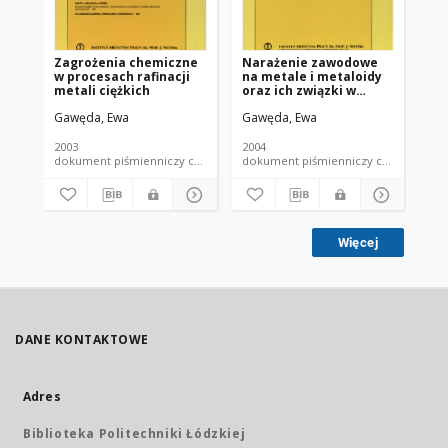
Zagrożenia chemiczne
Narażenie zawodowe
Za
w procesach rafinacji
na metale i metaloidy
pr
metali ciężkich
oraz ich związki w
pr
procesach rafinacji
bu
Gawęda, Ewa
Gawęda, Ewa
Ga
metali ciężkich
me
2003
2004
200
dokument piśmienniczy czasopismo - artykuł
dokument piśmienniczy czaso
Więcej
DANE KONTAKTOWE
Adres
Biblioteka Politechniki Łódzkiej