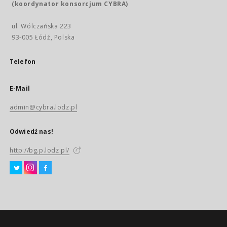
(koordynator konsorcjum CYBRA)
ul. Wólczańska 223
93-005 Łódź, Polska
Telefon
E-Mail
admin@cybra.lodz.pl
Odwiedź nas!
http://bg.p.lodz.pl/