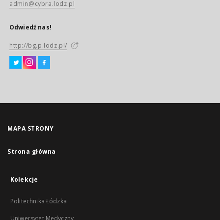
admin@cybra.lodz.pl
Odwiedź nas!
http://bg.p.lodz.pl/
MAPA STRONY
Strona główna
Kolekcje
Politechnika Łódzka
Uniwersytet Medyczny