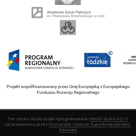
Projekt współfinansowany przez Unię Europejską z Europejskiego
Funduszu Rozwoju Regionalnego
Ten serwis działa dzięki oprogramowaniu
DInGO dLibra 6.2.11
opracowanemu przez
Poznańskie Centrum Superkomputerowo-
Sieciowe