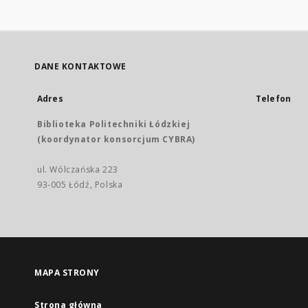
DANE KONTAKTOWE
Adres
Telefon
Biblioteka Politechniki Łódzkiej
(koordynator konsorcjum CYBRA)
ul. Wólczańska 223
93-005 Łódź, Polska
MAPA STRONY
Strona główna