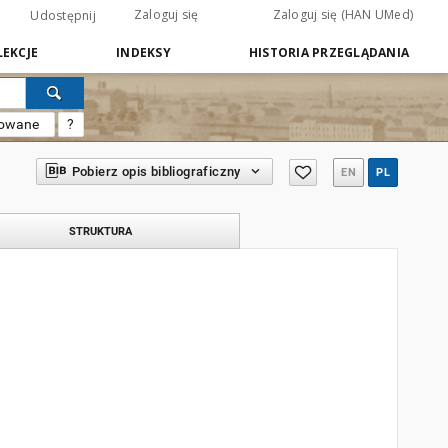
Zaloguj się
Zaloguj się (HAN UMed)
Udostępnij
EKCJE
INDEKSY
HISTORIA PRZEGLĄDANIA
sowane
?
Pobierz opis bibliograficzny
EN
PL
STRUKTURA