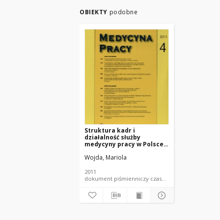
OBIEKTY
podobne
Struktura kadr i
działalność służby
medycyny pracy w Polsce
w 2009 r. oraz dynamika i
Wojda, Mariola
kierunki zmian w
ostatnich latach
2011
dokument piśmienniczy czasopismo - artykuł