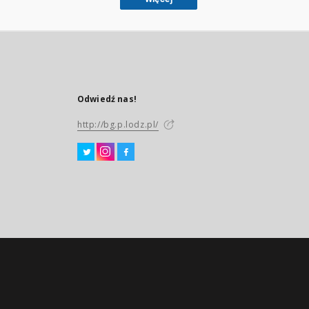
Odwiedź nas!
http://bg.p.lodz.pl/