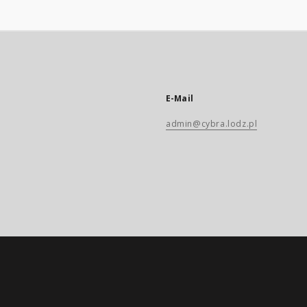
E-Mail
admin@cybra.lodz.pl