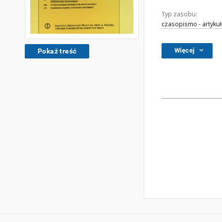
Typ zasobu:
czasopismo - artykuł
Więcej
Pokaż treść