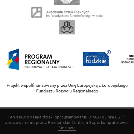
Projekt współfinansowany przez Unię Europejską z Europejskiego
Funduszu Rozwoju Regionalnego
Ten serwis działa dzięki oprogramowaniu
DInGO dLibra 6.2.11
opracowanemu przez
Poznańskie Centrum Superkomputerowo-
Sieciowe