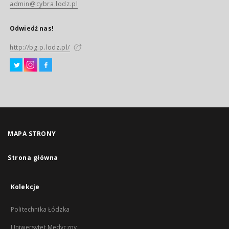
admin@cybra.lodz.pl
Odwiedź nas!
http://bg.p.lodz.pl/
MAPA STRONY
Strona główna
Kolekcje
Politechnika Łódzka
Uniwersytet Medyczny