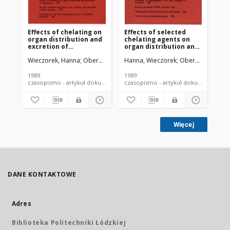
Effects of chelating on
Effects of selected
The
organ distribution and
chelating agents on
ef
excretion of
organ distribution and
up
manganese after
excretion of
or
Wieczorek, Hanna
Oberdorster, Gunter
Hanna, Wieczorek
Oberdorster, Gu
Jak
inhalation exposure to
manganese after
va
54MnCl2. II: Inhalation
inhalation exposure to
of chelating agents
54MnCl2. I. Injection of
1989
1989
198
chelating agents
czasopismo - artykuł dokument piśmienniczy
czasopismo - artykuł dokument
Więcej
DANE KONTAKTOWE
Adres
Biblioteka Politechniki Łódzkiej