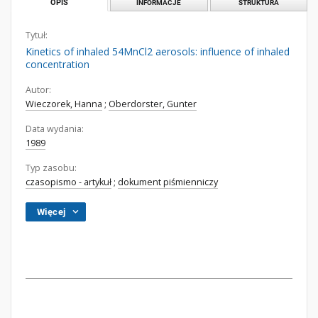
OPIS
INFORMACJE
STRUKTURA
Tytuł:
Kinetics of inhaled 54MnCl2 aerosols: influence of inhaled
concentration
Autor:
Wieczorek, Hanna
;
Oberdorster, Gunter
Data wydania:
1989
Typ zasobu:
czasopismo - artykuł
;
dokument piśmienniczy
Więcej