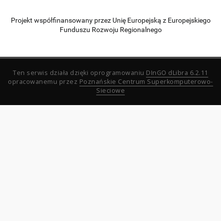
Projekt współfinansowany przez Unię Europejską z Europejskiego
Funduszu Rozwoju Regionalnego
Ten serwis działa dzięki oprogramowaniu
DInGO dLibra 6.2.11
opracowanemu przez
Poznańskie Centrum Superkomputerowo-
Sieciowe