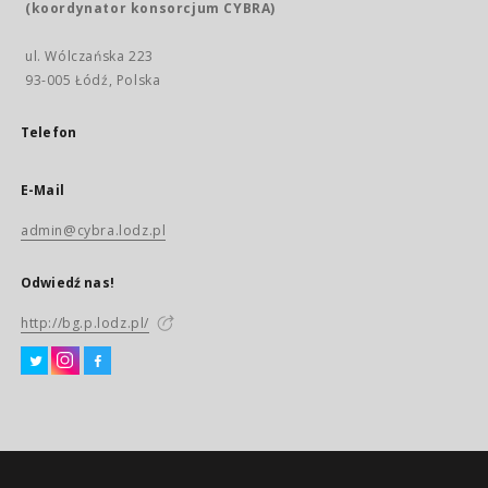
(koordynator konsorcjum CYBRA)
ul. Wólczańska 223
93-005 Łódź, Polska
Telefon
E-Mail
admin@cybra.lodz.pl
Odwiedź nas!
http://bg.p.lodz.pl/