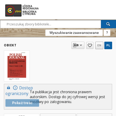
Wyszukiwanie zaawansowane
?
OBIEKT
EN
PL
Dostęp
Ta publikacja jest chroniona prawem
ograniczony
autorskim. Dostęp do jej cyfrowej wersji jest
możliwy po zalogowaniu.
Pokaż treść