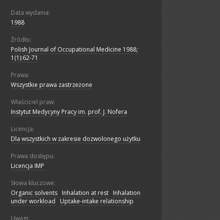
Data wydania:
1988
Źródło:
Polish Journal of Occupational Medicine 1988;
1(1):62-71
Prawa:
Wszystkie prawa zastrzeżone
Właściciel praw:
Instytut Medycyny Pracy im. prof. J. Nofera
Licencja:
Dla wszystkich w zakresie dozwolonego użytku
Prawa dostępu:
Licencja IMP
Słowa kluczowe:
Organic solvents
;
Inhalation at rest
;
Inhalation
under workload
;
Uptake-intake relationship
Uwagi: