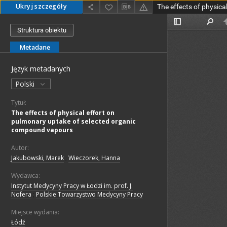
Ukryj szczegóły
Struktura obiektu
Metadane
Język metadanych
Polski
Tytuł:
The effects of physical effort on
pulmonary uptake of selected organic
compound vapours
Autor:
Jakubowski, Marek
;
Wieczorek, Hanna
Wydawca:
Instytut Medycyny Pracy w Łodzi im. prof. J.
Nofera
;
Polskie Towarzystwo Medycyny Pracy
Miejsce wydania:
Łódź