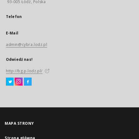
93-005 Łódź, Polska
Telefon
E-Mail
admin@cybra.lodz.pl
Odwiedź nas!
http://bg.p.lodz.pl/
MAPA STRONY
Strona główna