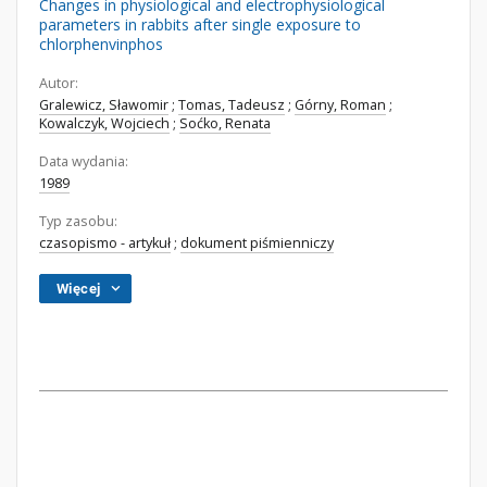
Changes in physiological and electrophysiological
parameters in rabbits after single exposure to
chlorphenvinphos
Autor:
Gralewicz, Sławomir
;
Tomas, Tadeusz
;
Górny, Roman
;
Kowalczyk, Wojciech
;
Soćko, Renata
Data wydania:
1989
Typ zasobu:
czasopismo - artykuł
;
dokument piśmienniczy
Więcej