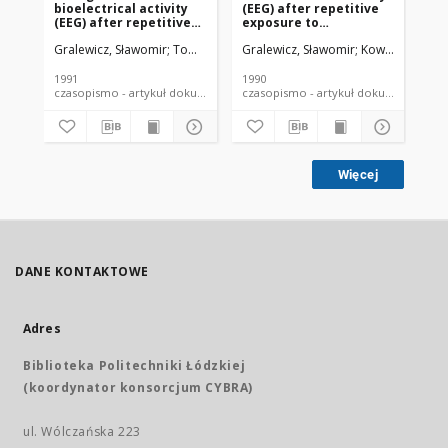
bioelectrical activity
(EEG) after repetitive
ef
(EEG) after repetitive
exposure to
ex
exposure to an
chlorphenvinphos, an
ch
Gralewicz, Sławomir
Tomas, Tadeusz
Gralewicz, Sławomir
Górny, Roman
Kowalczyk, Woj
Kowalczyk, Woj
Soć
organophosphate
organophosphate
ra
anticholinesterase. II.
anticholinesterase: I.
Rat
Rabbit
1991
1990
199
czasopismo - artykuł dokument piśmienniczy
czasopismo - artykuł dokument
Więcej
DANE KONTAKTOWE
Adres
Biblioteka Politechniki Łódzkiej
(koordynator konsorcjum CYBRA)
ul. Wólczańska 223