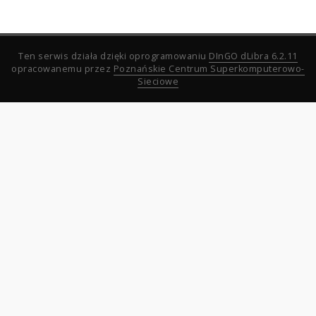
Ten serwis działa dzięki oprogramowaniu
DInGO dLibra 6.2.11
opracowanemu przez
Poznańskie Centrum Superkomputerowo-
Sieciowe