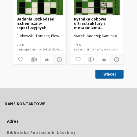
Badania uszkodzeń
Rytmika dobowa
Me
ischemiczno-
ultrastruktury i
reperfuzyjnych
metabolizmu
wątroby:
hepatocytów u gryzoni
Rutkowski, Tomasz
Plewk, Andrzej
Starek, Andrzej
Kamiński, Marcin.
Ro
dotychczasowe
- implikacje
sukcesy i porażki
toksykologiczne
2000
1994
200
czasopismo - artykuł dokument piśmienniczy
czasopismo - artykuł dokument
Więcej
DANE KONTAKTOWE
Adres
Biblioteka Politechniki Łódzkiej