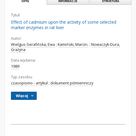
OPIS
INFORMACJE
STRUKTURA
Tytuł:
Effect of cadmium upon the activity of some selected
marker enzymes in rat liver
Autor:
Wielgus-Serafińska, Ewa
;
Kamiński, Marcin.
;
Nowaczyk-Dura,
Grażyna
Data wydania:
1989
Typ zasobu:
czasopismo - artykuł
;
dokument piśmienniczy
Więcej