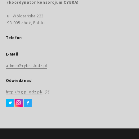
(koordynator konsorcjum CYBRA)
ul. Wólczańska 223
93-005 Łódź, Polska
Telefon
E-Mail
admin@cybra.lodz.pl
Odwiedź nas!
http://bg.p.lodz.pl/