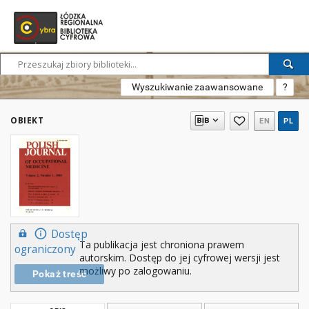
Wyszukiwanie zaawansowane
?
OBIEKT
EN
PL
Dostęp
Ta publikacja jest chroniona prawem
ograniczony
autorskim. Dostęp do jej cyfrowej wersji jest
możliwy po zalogowaniu.
Pokaż treść