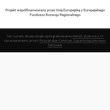
Projekt współfinansowany przez Unię Europejską z Europejskiego
Funduszu Rozwoju Regionalnego
Ten serwis działa dzięki oprogramowaniu
DInGO dLibra 6.2.11
opracowanemu przez
Poznańskie Centrum Superkomputerowo-
Sieciowe