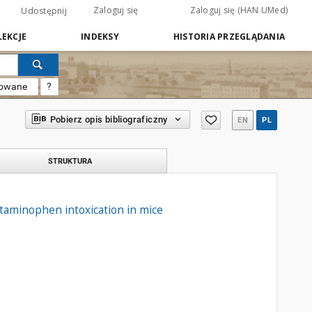
Zaloguj się
Zaloguj się (HAN UMed)
Udostępnij
EKCJE
INDEKSY
HISTORIA PRZEGLĄDANIA
sowane
?
Pobierz opis bibliograficzny
EN
PL
STRUKTURA
etaminophen intoxication in mice