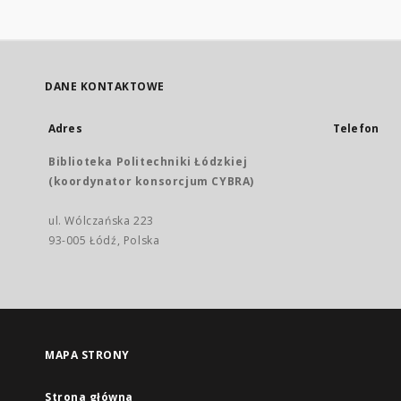
DANE KONTAKTOWE
Adres
Telefon
Biblioteka Politechniki Łódzkiej
(koordynator konsorcjum CYBRA)
ul. Wólczańska 223
93-005 Łódź, Polska
MAPA STRONY
Strona główna