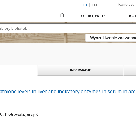
Kontrast
PL
EN
O PROJEKCIE
KOL
Wyszukiwanie zaawan
INFORMACJE
athione levels in liver and indicatory enzymes in serum in ac
A.
;
Piotrowski, Jerzy K.