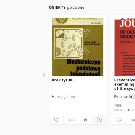
OBIEKTY
podobne
Brak tytułu
Preventive
examining
of the sys
Hanke, Janusz
Piotrowski, J
1988