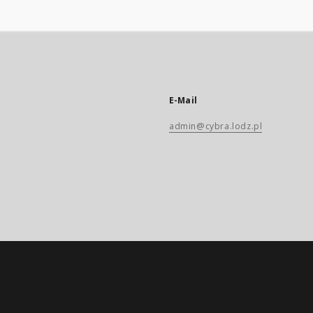
E-Mail
admin@cybra.lodz.pl