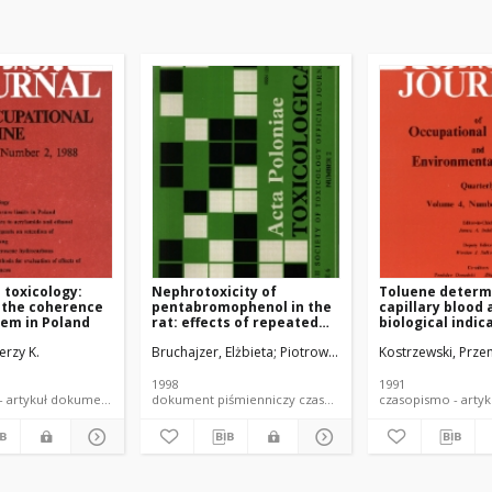
 toxicology:
Nephrotoxicity of
Toluene determi
 the coherence
pentabromophenol in the
capillary blood 
tem in Poland
rat: effects of repeated
biological indic
administration
exposure to low 
erzy K.
Bruchajzer, Elżbieta
Piotrowski, Jerzy K.
Kostrzewski, Prz
toluene
1998
1991
czasopismo - artykuł dokument piśmienniczy
dokument piśmienniczy czasopismo - artykuł