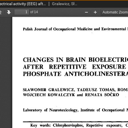
Changes in brain bioelectrical activity (EEG) after repetitive exposure to an organophosphate anticholinesterase. II. Rat
Gralewicz, Sławomir; Tomas, Tadeusz; Górny, Roman; Kowalczyk, Wojciech; Soćko, Renata