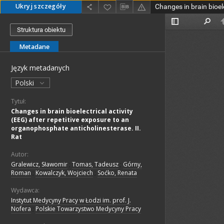
Ukryj szczegóły
Struktura obiektu
Metadane
Język metadanych
Polski
Tytuł:
Changes in brain bioelectrical activity
(EEG) after repetitive exposure to an
organophosphate anticholinesterase. II.
Rat
Autor:
Gralewicz, Sławomir
;
Tomas, Tadeusz
;
Górny,
Roman
;
Kowalczyk, Wojciech
;
Soćko, Renata
Wydawca:
Instytut Medycyny Pracy w Łodzi im. prof. J.
Nofera
;
Polskie Towarzystwo Medycyny Pracy