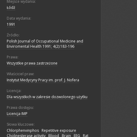
Miejsce wydania:
Łódź
Data wydania:
1991
Źródło:
Polish Journal of Occupational Medicine and
Enviromental Health 1991; 4(2):183-196
Prawa:
Wszystkie prawa zastrzeżone
Właściciel praw:
Instytut Medycyny Pracy im. prof. J. Nofera
Licencja:
Dla wszystkich w zakresie dozwolonego użytku
Prawa dostępu:
Licencja IMP
Słowa kluczowe:
Chlorphenvinphos
;
Repetitive exposure
;
Cholinesterase activity
;
Blood
;
Brain
;
EEG
;
Rat