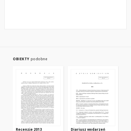
OBIEKTY
podobne
Recenzje 2013
Diariusz wydarzeń
Wy