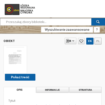
Wyszukiwanie zaawansowane
?
OBIEKT
EN
PL
Pokaż treść
OPIS
INFORMACJE
STRUKTURA
Tytuł: