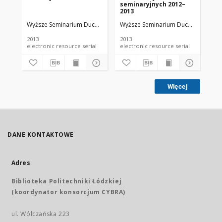
seminaryjnych 2012–
ma
2013
na
Se
Wyższe Seminarium Duchowne w Łodzi
Wyższe Seminarium Duchowne w Ło
Wy
Du
Ro
2013
2013
201
electronic resource serial
electronic resource serial
Więcej
DANE KONTAKTOWE
Adres
Biblioteka Politechniki Łódzkiej
(koordynator konsorcjum CYBRA)
ul. Wólczańska 223