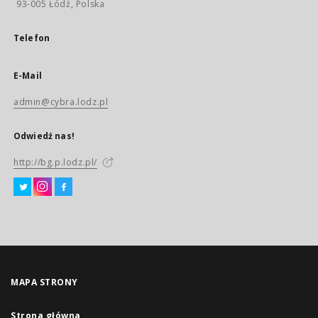
93-005 Łódź, Polska
Telefon
E-Mail
admin@cybra.lodz.pl
Odwiedź nas!
http://bg.p.lodz.pl/
MAPA STRONY
Strona główna