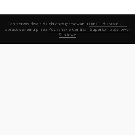
Ten serwis działa dzięki oprogramowaniu
DInGO dLibra 6.2.11
opracowanemu przez
Poznańskie Centrum Superkomputerowo-
Sieciowe