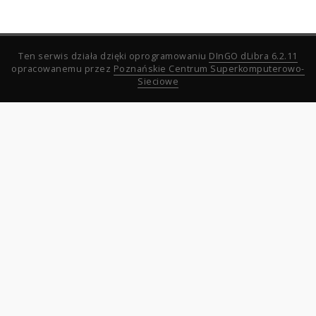
Ten serwis działa dzięki oprogramowaniu
DInGO dLibra 6.2.11
opracowanemu przez
Poznańskie Centrum Superkomputerowo-
Sieciowe