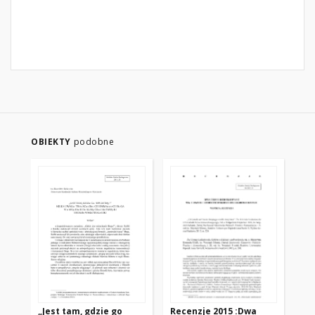
OBIEKTY
podobne
„Jest tam, gdzie go
Recenzje 2015 :Dwa
KO