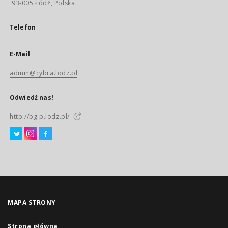
93-005 Łódź, Polska
Telefon
E-Mail
admin@cybra.lodz.pl
Odwiedź nas!
http://bg.p.lodz.pl/
MAPA STRONY
Strona główna