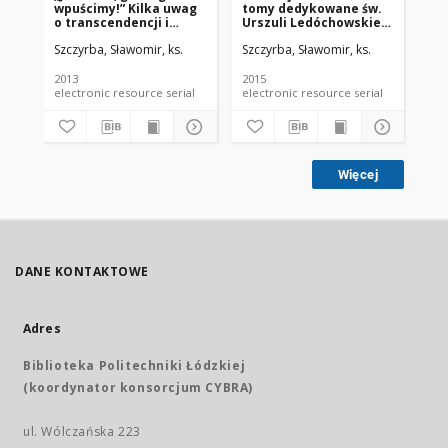
wpuścimy!” Kilka uwag
tomy dedykowane św.
TA
o transcendencji i
Urszuli Ledóchowskiej i
SY
immanencji Boga w
jej zgromadzeniu.
Szczyrba, Sławomir, ks.
Szczyrba, Sławomir, ks.
Szc
nawiązaniu do
klasycznej metafizyki i
Buberowskiej dialogiki
2013
2015
200
electronic resource serial
electronic resource serial
Więcej
DANE KONTAKTOWE
Adres
Biblioteka Politechniki Łódzkiej
(koordynator konsorcjum CYBRA)
ul. Wólczańska 223