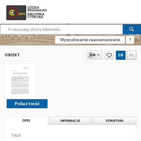
Wyszukiwanie zaawansowane
?
OBIEKT
EN
PL
Pokaż treść
OPIS
INFORMACJE
STRUKTURA
Tytuł: