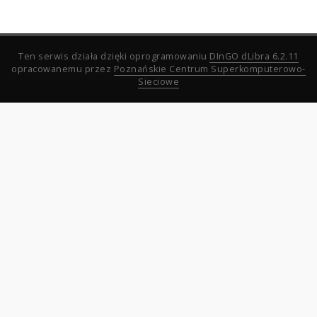
Ten serwis działa dzięki oprogramowaniu
DInGO dLibra 6.2.11
opracowanemu przez
Poznańskie Centrum Superkomputerowo-
Sieciowe