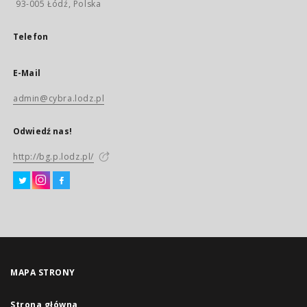
93-005 Łódź, Polska
Telefon
E-Mail
admin@cybra.lodz.pl
Odwiedź nas!
http://bg.p.lodz.pl/
MAPA STRONY
Strona główna