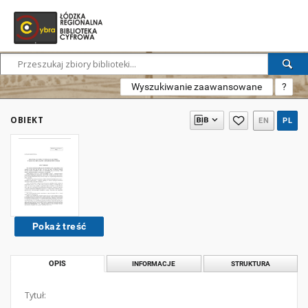
Wyszukiwanie zaawansowane
?
OBIEKT
EN
PL
Pokaż treść
OPIS
INFORMACJE
STRUKTURA
Tytuł: