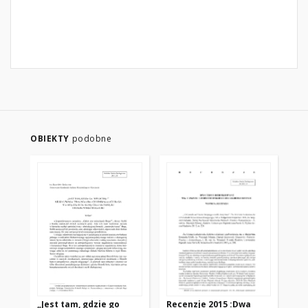
OBIEKTY
podobne
„Jest tam, gdzie go
Recenzje 2015 :Dwa
KO