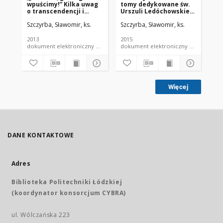
wpuścimy!” Kilka uwag
tomy dedykowane św.
TA
o transcendencji i
Urszuli Ledóchowskiej i
SY
immanencji Boga w
jej zgromadzeniu.
Szczyrba, Sławomir, ks.
Szczyrba, Sławomir, ks.
Szc
nawiązaniu do
klasycznej metafizyki i
Buberowskiej dialogiki
2013
2015
200
dokument elektroniczny czasopismo
dokument elektroniczny czasopismo
Więcej
DANE KONTAKTOWE
Adres
Biblioteka Politechniki Łódzkiej
(koordynator konsorcjum CYBRA)
ul. Wólczańska 223