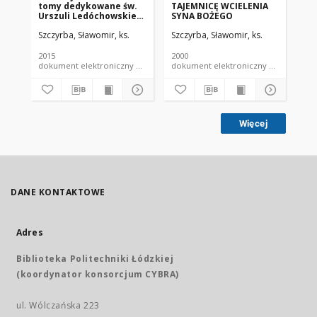
tomy dedykowane św.
TAJEMNICĘ WCIELENIA
KS
Urszuli Ledóchowskiej i
SYNA BOŻEGO
WY
jej zgromadzeniu.
FO
Szczyrba, Sławomir, ks.
Szczyrba, Sławomir, ks.
Szc
SE
DU
PR
2015
2000
199
TE
dokument elektroniczny czasopismo
dokument elektroniczny czasopismo
Więcej
DANE KONTAKTOWE
Adres
Biblioteka Politechniki Łódzkiej
(koordynator konsorcjum CYBRA)
ul. Wólczańska 223