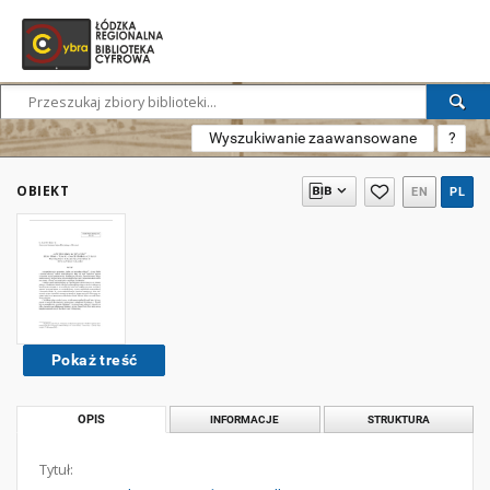
Wyszukiwanie zaawansowane
?
OBIEKT
EN
PL
Pokaż treść
OPIS
INFORMACJE
STRUKTURA
Tytuł: