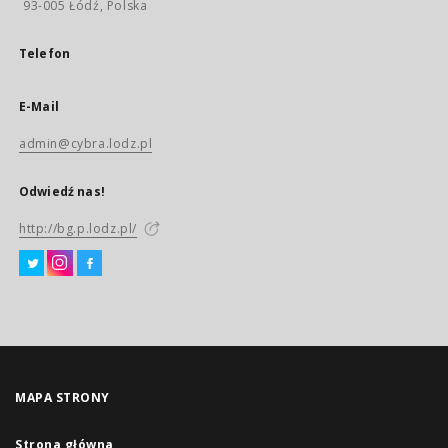
93-005 Łódź, Polska
Telefon
E-Mail
admin@cybra.lodz.pl
Odwiedź nas!
http://bg.p.lodz.pl/
MAPA STRONY
Strona główna