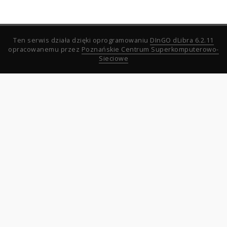
Ten serwis działa dzięki oprogramowaniu
DInGO dLibra 6.2.11
opracowanemu przez
Poznańskie Centrum Superkomputerowo-
Sieciowe