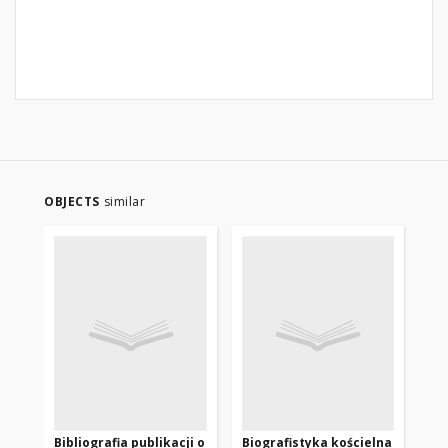
OBJECTS
similar
Bibliografia publikacji o
Biografistyka kościelna
Bib