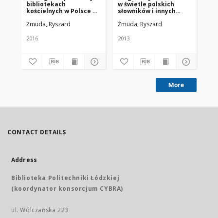
bibliotekach
w świetle polskich
pi
kościelnych w Polsce za
słowników i innych
po
lata 1945-2015
publikacji (1945-2013)
ko
Żmuda, Ryszard
Żmuda, Ryszard
Żm
2016
2013
201
More
CONTACT DETAILS
Address
Biblioteka Politechniki Łódzkiej
(koordynator konsorcjum CYBRA)
ul. Wólczańska 223