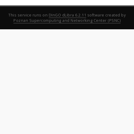
This service runs on
DInGO dLibra 6.2.11
software created by
Poznan Supercomputing and Networking Center (PSNC)