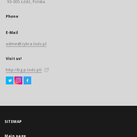
93-005 Łódź, Polska
Phone
E-Mail
admin@cybra.lodz.pl
Visit us!
http://bg.p.lodz.pl/
SITEMAP
Main page