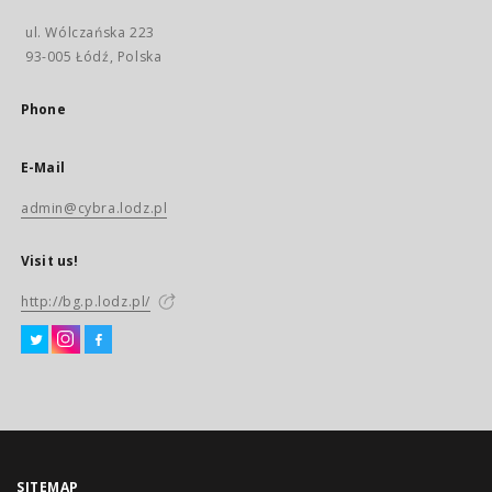
ul. Wólczańska 223
93-005 Łódź, Polska
Phone
E-Mail
admin@cybra.lodz.pl
Visit us!
http://bg.p.lodz.pl/
SITEMAP