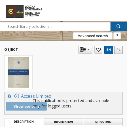
Advanced search
?
OBJECT
EN
PL
Access Limited
This publication is protected and available
only for logged users.
Show content
DESCRIPTION
INFORMATION
STRUCTURE