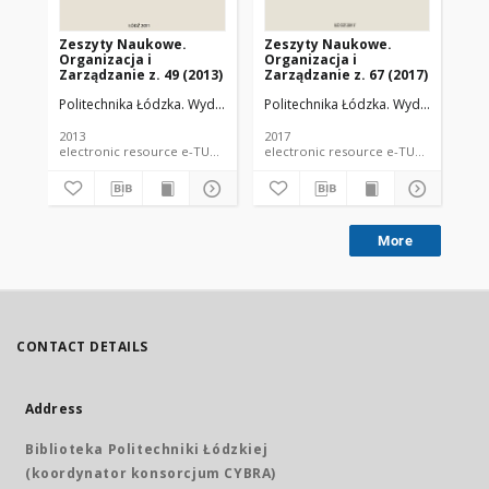
Zeszyty Naukowe.
Zeszyty Naukowe.
Ze
Organizacja i
Organizacja i
Or
Zarządzanie z. 49 (2013)
Zarządzanie z. 67 (2017)
Zar
Politechnika Łódzka. Wydział Organizacji i Zarządzania.
Politechnika Łódzka. Wydział Organiz
Pol
2013
2017
201
electronic resource e-TUL scientific bulletin
electronic resource e-TUL scienti
More
CONTACT DETAILS
Address
Biblioteka Politechniki Łódzkiej
(koordynator konsorcjum CYBRA)