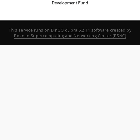
Development Fund
This service runs on
DInGO dLibra 6.2.11
software created by
Poznan Supercomputing and Networking Center (PSNC)