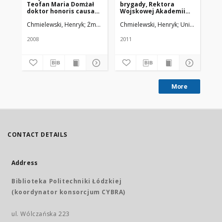
Teofan Maria Domżał
brygady, Rektora
Pr
doktor honoris causa
Wojskowej Akademii
Uniwersytetu
Medycznej w Łodzi
Chmielewski, Henryk
Żmuda, Ryszard. Red. nacz.
Chmielewski, Henryk
Uniwersytet M
Chm
Medycznego w Łodzi
2008
2011
200
More
CONTACT DETAILS
Address
Biblioteka Politechniki Łódzkiej
(koordynator konsorcjum CYBRA)
ul. Wólczańska 223