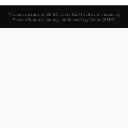
This service runs on
DInGO dLibra 6.2.11
software created by
Poznan Supercomputing and Networking Center (PSNC)