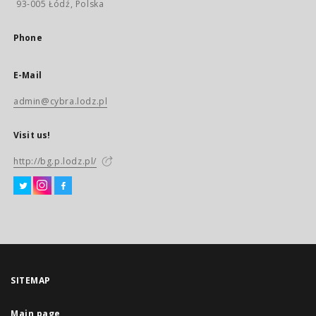
93-005 Łódź, Polska
Phone
E-Mail
admin@cybra.lodz.pl
Visit us!
http://bg.p.lodz.pl/
SITEMAP
Main page