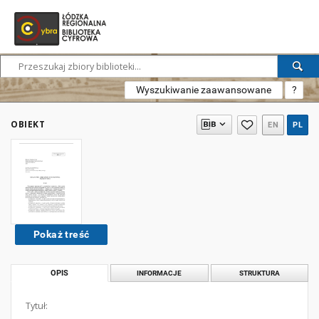
Wyszukiwanie zaawansowane
?
OBIEKT
EN
PL
Pokaż treść
OPIS
INFORMACJE
STRUKTURA
Tytuł: