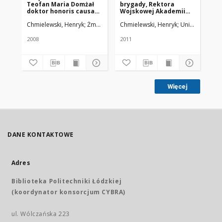
Teofan Maria Domżał
brygady, Rektora
Pr
doktor honoris causa
Wojskowej Akademii
Uniwersytetu
Medycznej w Łodzi
Chmielewski, Henryk
Żmuda, Ryszard. Red. nacz.
Chmielewski, Henryk
Uniwersytet M
Chm
Medycznego w Łodzi
2008
2011
200
Więcej
DANE KONTAKTOWE
Adres
Biblioteka Politechniki Łódzkiej
(koordynator konsorcjum CYBRA)
ul. Wólczańska 223