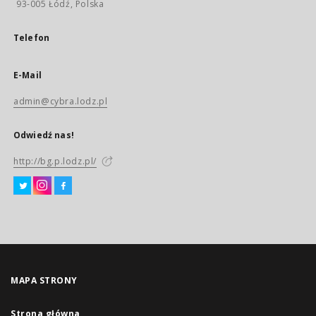
93-005 Łódź, Polska
Telefon
E-Mail
admin@cybra.lodz.pl
Odwiedź nas!
http://bg.p.lodz.pl/
MAPA STRONY
Strona główna