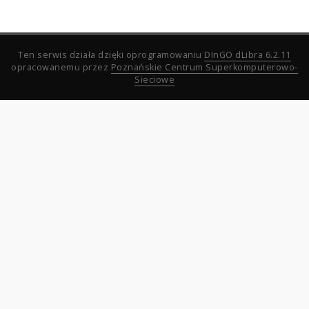
Ten serwis działa dzięki oprogramowaniu
DInGO dLibra 6.2.11
opracowanemu przez
Poznańskie Centrum Superkomputerowo-
Sieciowe