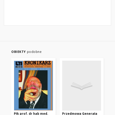
OBIEKTY
podobne
Płk prof. dr hab med.
Przedmowa Generała
Pr