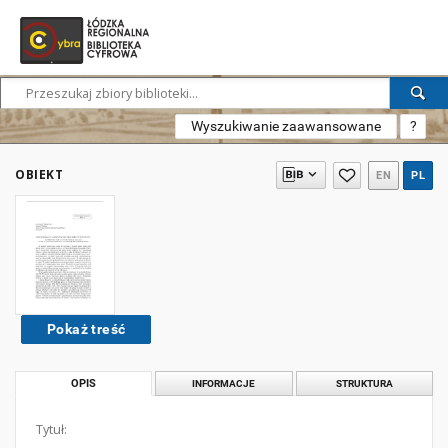
Wyszukiwanie zaawansowane
?
OBIEKT
EN
PL
Pokaż treść
OPIS
INFORMACJE
STRUKTURA
Tytuł: