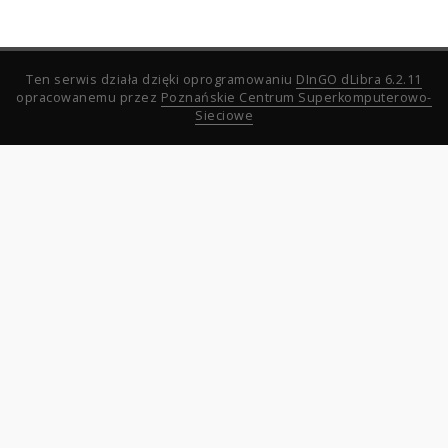
Ten serwis działa dzięki oprogramowaniu
DInGO dLibra 6.2.11
opracowanemu przez
Poznańskie Centrum Superkomputerowo-
Sieciowe