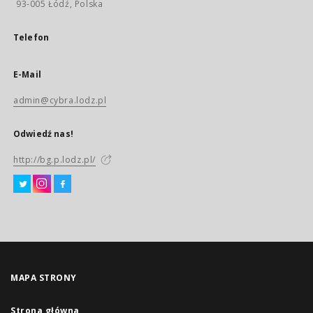
93-005 Łódź, Polska
Telefon
E-Mail
admin@cybra.lodz.pl
Odwiedź nas!
http://bg.p.lodz.pl/
MAPA STRONY
Strona główna