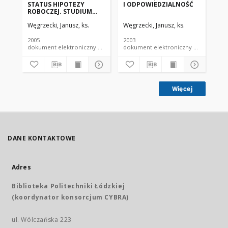
STATUS HIPOTEZY
I ODPOWIEDZIALNOŚĆ
ROBOCZEJ. STUDIUM
PRZYPADKU TEORII O
Węgrzecki, Janusz, ks.
Węgrzecki, Janusz, ks.
KOŚCIELE KATOLICKIM
JAKO PRZYCZYNIE
PRZEMOCY WOBEC
2005
2003
KOBIET
dokument elektroniczny czasopismo
dokument elektroniczny czasopismo
Więcej
DANE KONTAKTOWE
Adres
Biblioteka Politechniki Łódzkiej
(koordynator konsorcjum CYBRA)
ul. Wólczańska 223