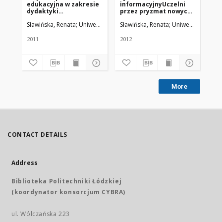
edukacyjna w zakresie
informacyjnyUczelni
pr
dydaktyki
przez pryzmat nowych
for
podyplomowej - projekt
inwestycji
lin
Sławińska, Renata
Uniwersytet Medyczny w Łodzi
Sławińska, Renata
Uniwersytet Medy
Bir
bibliotek uczelni
medycznych
2011
2012
201
More
CONTACT DETAILS
Address
Biblioteka Politechniki Łódzkiej
(koordynator konsorcjum CYBRA)
ul. Wólczańska 223