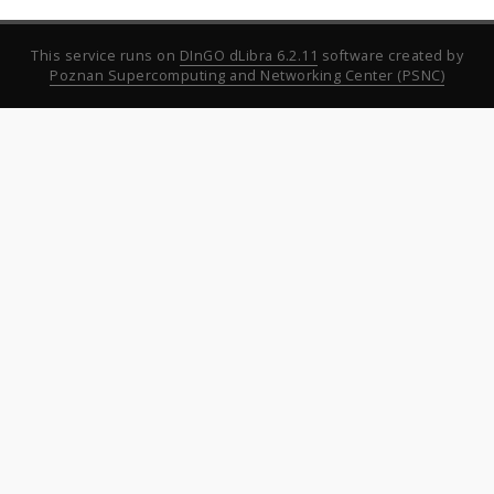
This service runs on
DInGO dLibra 6.2.11
software created by
Poznan Supercomputing and Networking Center (PSNC)