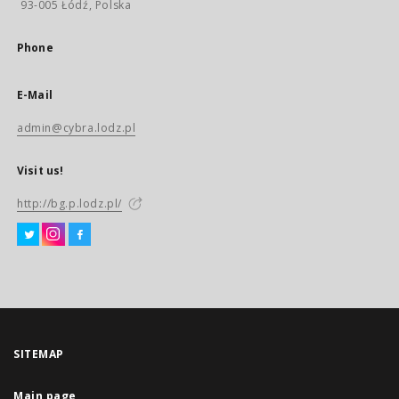
93-005 Łódź, Polska
Phone
E-Mail
admin@cybra.lodz.pl
Visit us!
http://bg.p.lodz.pl/
SITEMAP
Main page