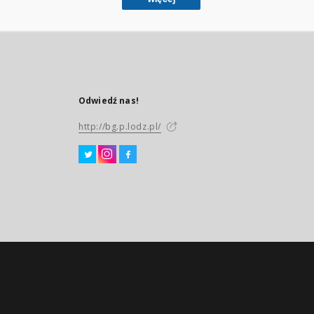
Odwiedź nas!
http://bg.p.lodz.pl/