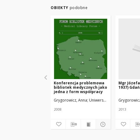
OBIEKTY
podobne
Konferencja problemowa
Mgr Józefa
bibliotek medycznych jako
1937) Gdań
jedna z form współpracy
Grygorowicz, Anna
Uniwersytet Medyczny w Łod
Grygorowic
2008
2013