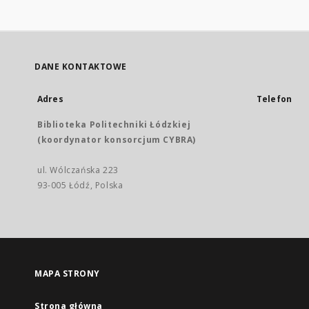
DANE KONTAKTOWE
Adres
Telefon
Biblioteka Politechniki Łódzkiej
(koordynator konsorcjum CYBRA)
ul. Wólczańska 223
93-005 Łódź, Polska
MAPA STRONY
Strona główna