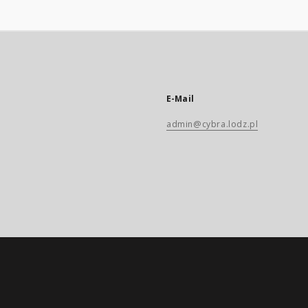
E-Mail
admin@cybra.lodz.pl