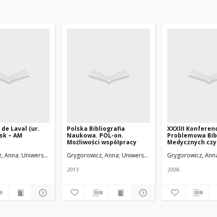
 de Laval (ur.
Polska Bibliografia
XXXIII Konferen
sk – AM
Naukowa. POL-on.
Problemowa Bib
Możliwości współpracy
Medycznych czyl
Sopot po raz cz
zi
z, Anna
Uniwersytet Medyczny w Łodzi
Grygorowicz, Anna
Uniwersytet Medyczny w Łodzi
Grygorowicz, Ann
2013
2008-.