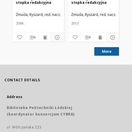
stopka redakcyjna
stopka redakcyjna
st
Żmuda, Ryszard, red. nacz.
Uniwersytet Medyczny w Łodzi
Żmuda, Ryszard, red. nacz.
Uniwers
Żmu
2008-.
2013
200
More
CONTACT DETAILS
Address
Biblioteka Politechniki Łódzkiej
(koordynator konsorcjum CYBRA)
ul. Wólczańska 223