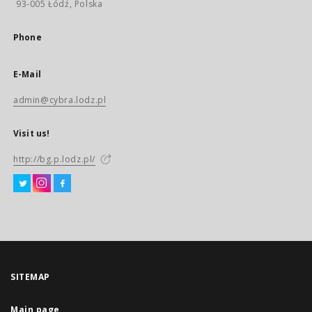
93-005 Łódź, Polska
Phone
E-Mail
admin@cybra.lodz.pl
Visit us!
http://bg.p.lodz.pl/
SITEMAP
Main page