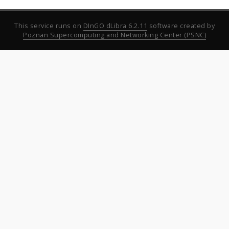
This service runs on
DInGO dLibra 6.2.11
software created by
Poznan Supercomputing and Networking Center (PSNC)