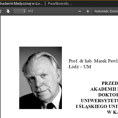
Przedmowa Rektora Akademii Medycznej w Łodzi doktora honoris causa Uniwersytetu Medycznego w Łodzi i Śląskiego Uniwersytetu Medycznego w Katowicach
Pawlikowski, Marek