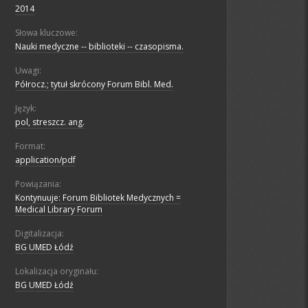
2014
Słowa kluczowe:
Nauki medyczne -- biblioteki -- czasopisma.
Uwagi:
Półrocz.; tytuł skrócony Forum Bibl. Med.
Język:
pol, streszcz. ang.
Format:
application/pdf
Powiązania:
Kontynuuje: Forum Bibliotek Medycznych =
Medical Library Forum
Digitalizacja:
BG UMED Łódź
Lokalizacja oryginału:
BG UMED Łódź