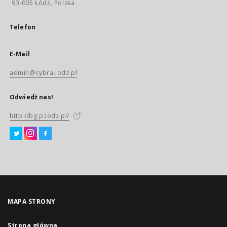
93-005 Łódź, Polska
Telefon
E-Mail
admin@cybra.lodz.pl
Odwiedź nas!
http://bg.p.lodz.pl/
MAPA STRONY
Strona główna