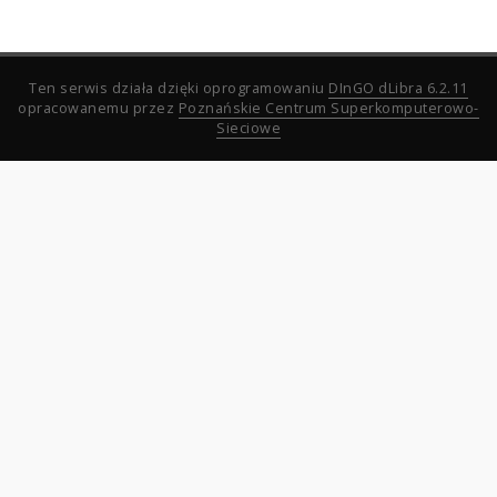
Ten serwis działa dzięki oprogramowaniu
DInGO dLibra 6.2.11
opracowanemu przez
Poznańskie Centrum Superkomputerowo-
Sieciowe