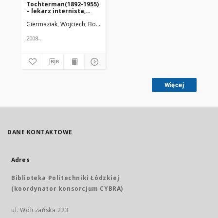
Tochterman(1892-1955)
– lekarz internista,
społecznik miasta
Giermaziak, Wojciech; Bonatowska, Halina
Uniwersytet Medyczny w Ł
Radomia
2008-.
Więcej
DANE KONTAKTOWE
Adres
Biblioteka Politechniki Łódzkiej
(koordynator konsorcjum CYBRA)
ul. Wólczańska 223