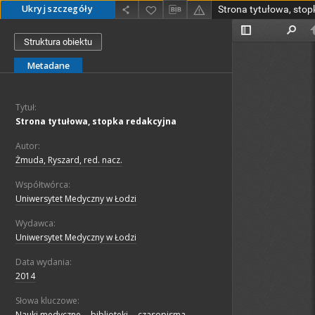
Ukryj szczegóły
Strona tytułowa, stop
Struktura obiektu
Metadane
Tytuł:
Strona tytułowa, stopka redakcyjna
Autor:
Żmuda, Ryszard, red. nacz.
Współtwórca:
Uniwersytet Medyczny w Łodzi
Wydawca:
Uniwersytet Medyczny w Łodzi
Data wydania:
2014
Słowa kluczowe:
Nauki medyczne -- biblioteki -- czasopisma.