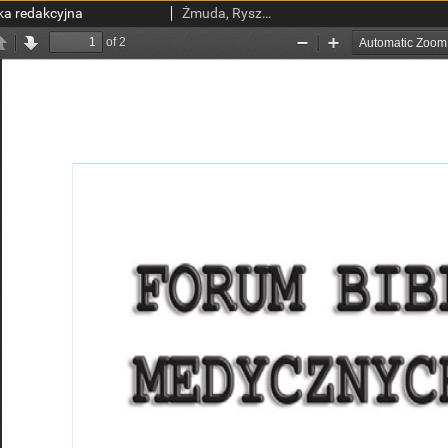
ka redakcyjna
Żmuda, Ryszard, red. nacz.