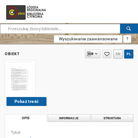
Wyszukiwanie zaawansowane
?
OBIEKT
EN
PL
Pokaż treść
OPIS
INFORMACJE
STRUKTURA
Tytuł: