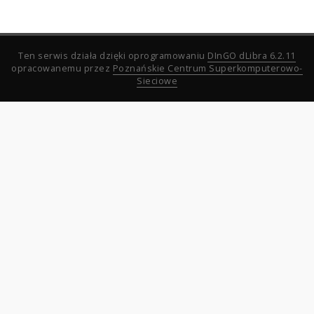
Ten serwis działa dzięki oprogramowaniu
DInGO dLibra 6.2.11
opracowanemu przez
Poznańskie Centrum Superkomputerowo-
Sieciowe