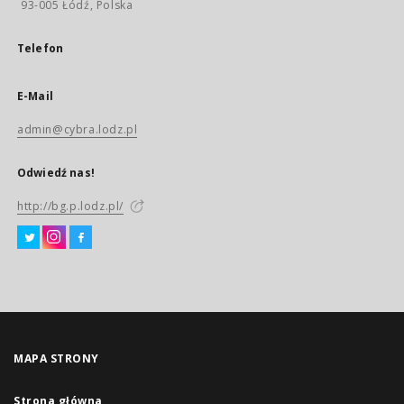
93-005 Łódź, Polska
Telefon
E-Mail
admin@cybra.lodz.pl
Odwiedź nas!
http://bg.p.lodz.pl/
MAPA STRONY
Strona główna