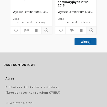
seminaryjnych 2012–
ma
2013
na
Se
Wyższe Seminarium Duchowne w Łodzi
Wyższe Seminarium Duchowne w Ło
Wy
Du
Ro
2013
2013
201
dokument elektroniczny czasopismo
dokument elektroniczny czasopismo
Więcej
DANE KONTAKTOWE
Adres
Biblioteka Politechniki Łódzkiej
(koordynator konsorcjum CYBRA)
ul. Wólczańska 223