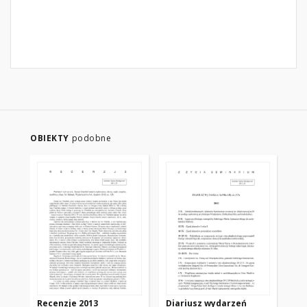
OBIEKTY
podobne
Recenzje 2013
Diariusz wydarzeń
Wy