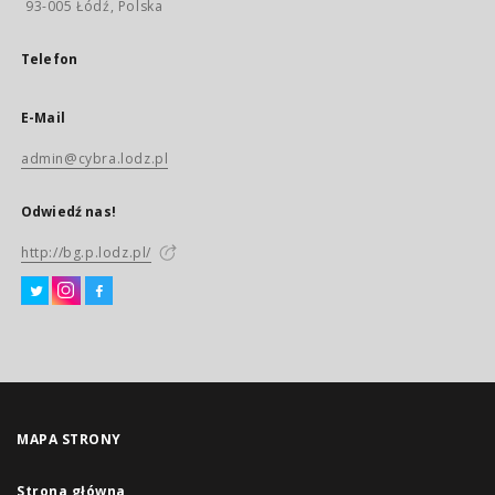
93-005 Łódź, Polska
Telefon
E-Mail
admin@cybra.lodz.pl
Odwiedź nas!
http://bg.p.lodz.pl/
MAPA STRONY
Strona główna