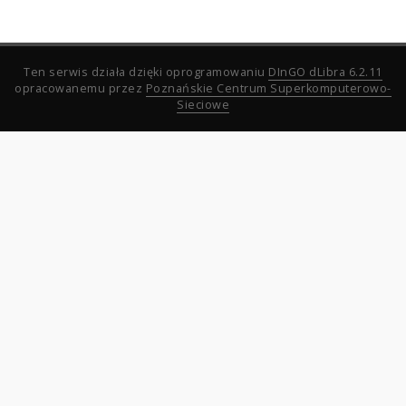
Ten serwis działa dzięki oprogramowaniu
DInGO dLibra 6.2.11
opracowanemu przez
Poznańskie Centrum Superkomputerowo-
Sieciowe