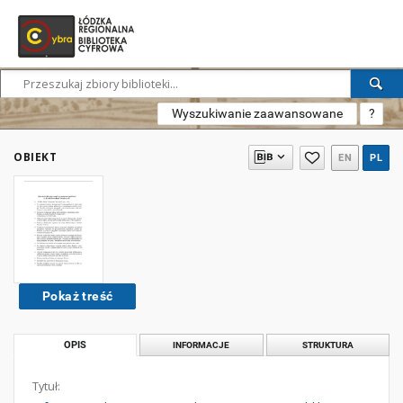
Wyszukiwanie zaawansowane
?
OBIEKT
EN
PL
Pokaż treść
OPIS
INFORMACJE
STRUKTURA
Tytuł: