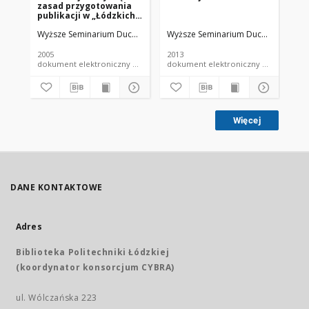
zasad przygotowania
se
publikacji w „Łódzkich
20
Studiach
Wyższe Seminarium Duchowne w Łodzi
Wyższe Seminarium Duchowne w Ło
Wy
Teologicznych”
2005
2013
201
dokument elektroniczny czasopismo
dokument elektroniczny czasopismo
Więcej
DANE KONTAKTOWE
Adres
Biblioteka Politechniki Łódzkiej
(koordynator konsorcjum CYBRA)
ul. Wólczańska 223