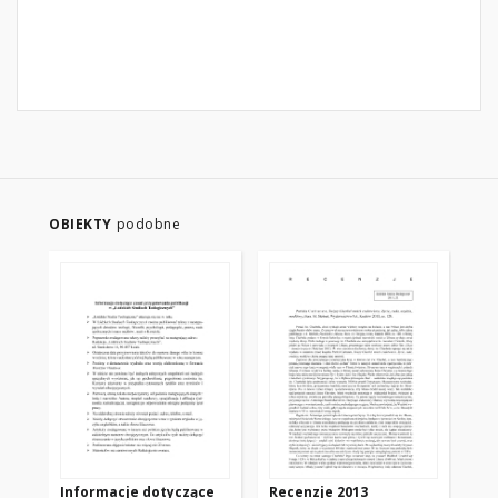
OBIEKTY
podobne
Informacje dotyczące
Recenzje 2013
Di