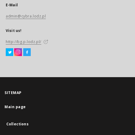
E-Mail
admin@cybra.lodz.pl
Visit us!
http://bg.p.lodz.pl/
SITEMAP
Main page
Collections