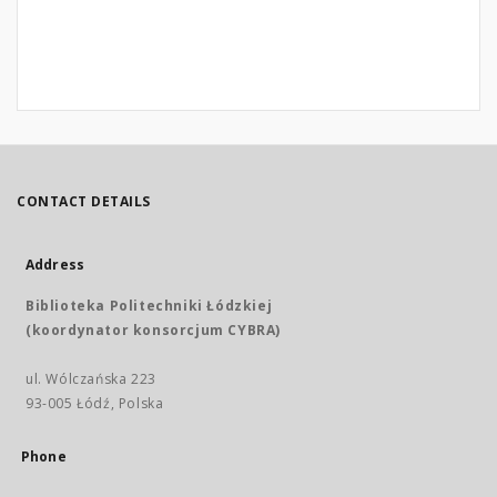
CONTACT DETAILS
Address
Biblioteka Politechniki Łódzkiej
(koordynator konsorcjum CYBRA)
ul. Wólczańska 223
93-005 Łódź, Polska
Phone