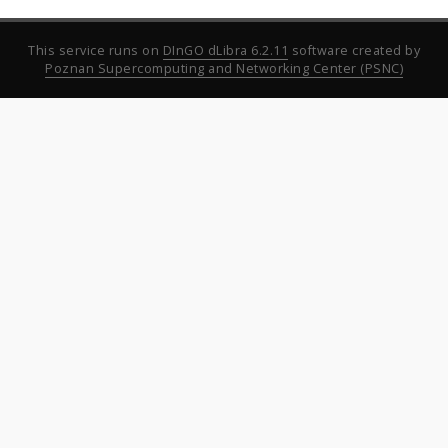
This service runs on
DInGO dLibra 6.2.11
software created by
Poznan Supercomputing and Networking Center (PSNC)