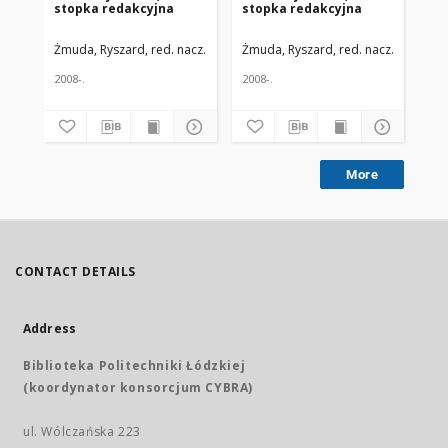
stopka redakcyjna
stopka redakcyjna
st
Żmuda, Ryszard, red. nacz.
Uniwersytet Medyczny w Łodzi
Żmuda, Ryszard, red. nacz.
Uniwers
Żmu
2008-.
2008-.
200
More
CONTACT DETAILS
Address
Biblioteka Politechniki Łódzkiej
(koordynator konsorcjum CYBRA)
ul. Wólczańska 223