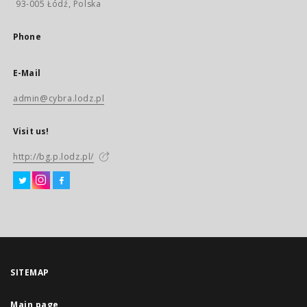
93-005 Łódź, Polska
Phone
E-Mail
admin@cybra.lodz.pl
Visit us!
http://bg.p.lodz.pl/
SITEMAP
Main page