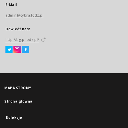
E-Mail
admin@cybra.lodz.pl
Odwiedź nas!
http://bg.p.lodz.pl/
MAPA STRONY
Strona główna
Kolekcje