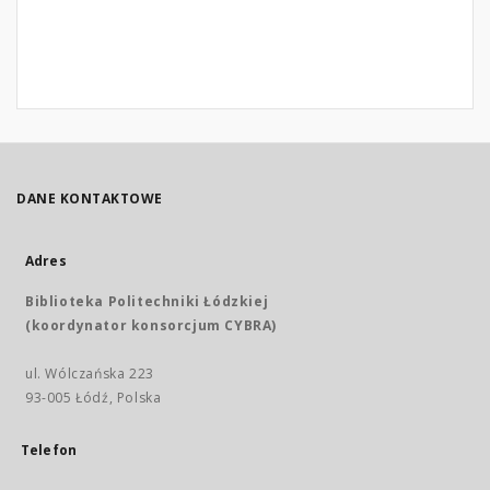
DANE KONTAKTOWE
Adres
Biblioteka Politechniki Łódzkiej
(koordynator konsorcjum CYBRA)
ul. Wólczańska 223
93-005 Łódź, Polska
Telefon