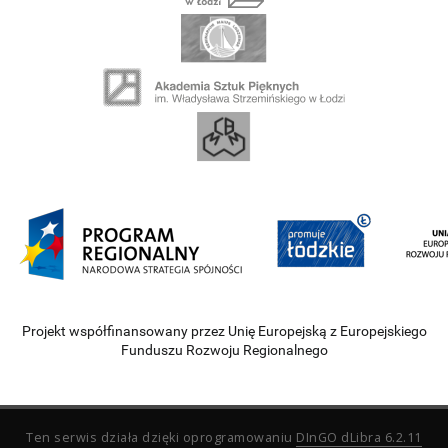
Projekt współfinansowany przez Unię Europejską z Europejskiego
Funduszu Rozwoju Regionalnego
Ten serwis działa dzięki oprogramowaniu
DInGO dLibra 6.2.11