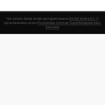
Ten serwis działa dzięki oprogramowaniu
DInGO dLibra 6.2.11
opracowanemu przez
Poznańskie Centrum Superkomputerowo-
Sieciowe