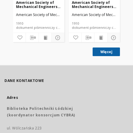
American Society of
American Society of
Am
Mechanical Engineers
Mechanical Engineers
Me
vol. 32 no. 1276a (1910)
vol. 32 no. 1303 (1910)
vol
American Society of Mechanical Engineers
American Society of Mechanical Engi
Ame
1910
1910
191
dokument piśmienniczy czasopismo
dokument piśmienniczy czasopismo
Więcej
DANE KONTAKTOWE
Adres
Biblioteka Politechniki Łódzkiej
(koordynator konsorcjum CYBRA)
ul. Wólczańska 223