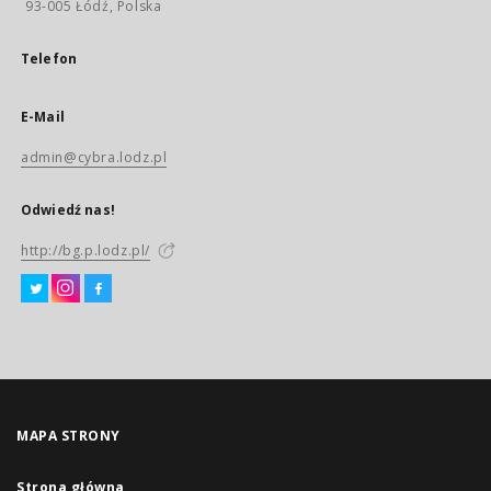
93-005 Łódź, Polska
Telefon
E-Mail
admin@cybra.lodz.pl
Odwiedź nas!
http://bg.p.lodz.pl/
MAPA STRONY
Strona główna