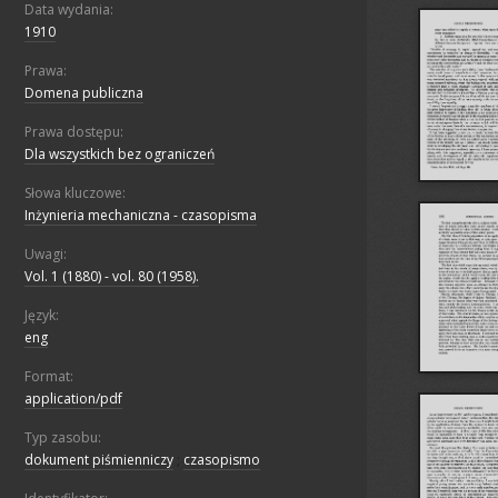
Data wydania:
1910
Prawa:
Domena publiczna
Prawa dostępu:
Dla wszystkich bez ograniczeń
Słowa kluczowe:
Inżynieria mechaniczna - czasopisma
Uwagi:
Vol. 1 (1880) - vol. 80 (1958).
Język:
eng
Format:
application/pdf
Typ zasobu:
dokument piśmienniczy
;
czasopismo