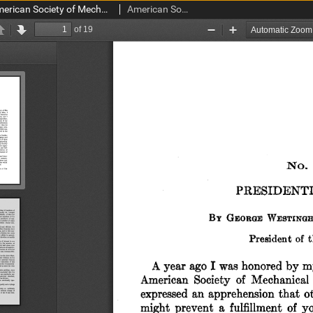
Transactions of the American Society of Mechanical Engineers vol. 32 no. 1295 (1910)
American Society of Mechanical Engineers