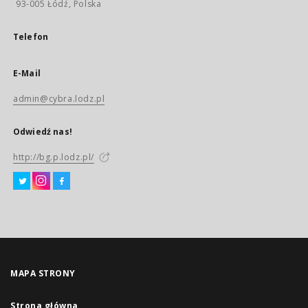
93-005 Łódź, Polska
Telefon
E-Mail
admin@cybra.lodz.pl
Odwiedź nas!
http://bg.p.lodz.pl/
MAPA STRONY
Strona główna