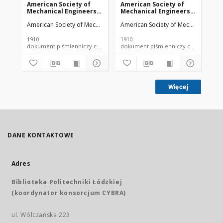
American Society of
American Society of
Am
Mechanical Engineers
Mechanical Engineers
Me
vol. 32 no. 1276a (1910)
vol. 32 no. 1303 (1910)
vol
American Society of Mechanical Engineers
American Society of Mechanical Engi
Ame
1910
1910
191
dokument piśmienniczy czasopismo
dokument piśmienniczy czasopismo
Więcej
DANE KONTAKTOWE
Adres
Biblioteka Politechniki Łódzkiej
(koordynator konsorcjum CYBRA)
ul. Wólczańska 223