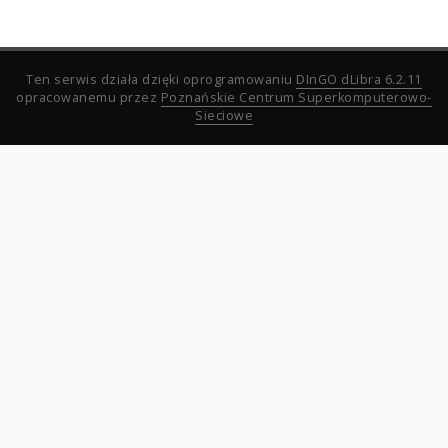
Ten serwis działa dzięki oprogramowaniu
DInGO dLibra 6.2.11
opracowanemu przez
Poznańskie Centrum Superkomputerowo-
Sieciowe