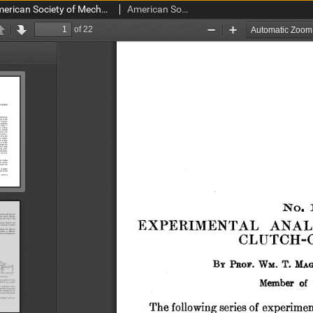
Transactions of the American Society of Mechanical Engineers vol. 32 no. 1287 (1910)
American Society of Mechanical Engineers