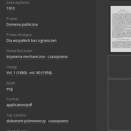
Data wydania:
1910
Prawa:
Domena publiczna
Prawa dostępu:
Dla wszystkich bez ograniczeń
Słowa kluczowe:
Inżynieria mechaniczna - czasopisma
Uwagi:
Vol. 1 (1880) - vol. 80 (1958).
Język:
eng
Format:
application/pdf
Typ zasobu:
dokument piśmienniczy
;
czasopismo