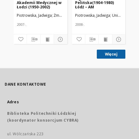
Akademii Medycznej w
Pelińska(1904-1980)
Łodzi (1950-2002)
Łódź – AM
Piotrowska, Jadwiga
Żmuda, Ryszard. Red. nacz.
Piotrowska, Jadwiga
Uniwersytet Me
2007-.
2008-.
Więcej
DANE KONTAKTOWE
Adres
Biblioteka Politechniki Łódzkiej
(koordynator konsorcjum CYBRA)
ul. Wólczańska 223