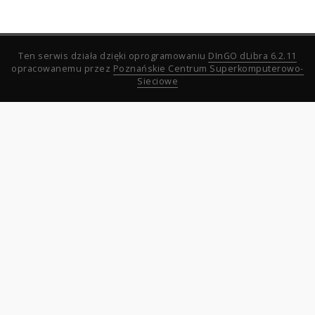
Ten serwis działa dzięki oprogramowaniu
DInGO dLibra 6.2.11
opracowanemu przez
Poznańskie Centrum Superkomputerowo-
Sieciowe