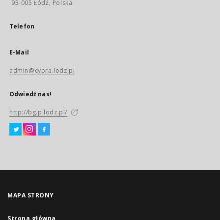
93-005 Łódź, Polska
Telefon
E-Mail
admin@cybra.lodz.pl
Odwiedź nas!
http://bg.p.lodz.pl/
MAPA STRONY
Strona główna