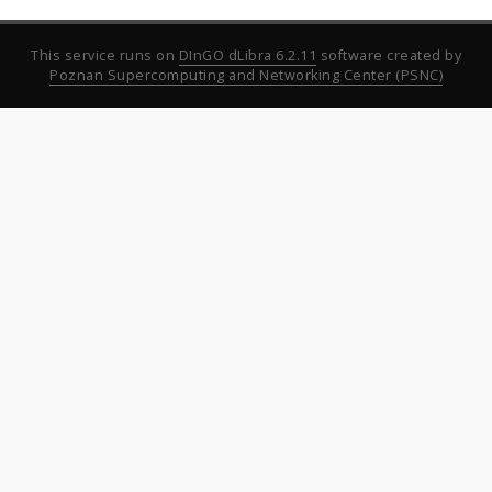
This service runs on
DInGO dLibra 6.2.11
software created by
Poznan Supercomputing and Networking Center (PSNC)