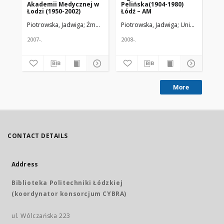
Akademii Medycznej w
Pelińska(1904-1980)
Łodzi (1950-2002)
Łódź – AM
Piotrowska, Jadwiga
Żmuda, Ryszard. Red. nacz.
Piotrowska, Jadwiga
Uniwersytet Me
2007-.
2008-.
More
CONTACT DETAILS
Address
Biblioteka Politechniki Łódzkiej
(koordynator konsorcjum CYBRA)
ul. Wólczańska 223