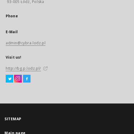
93-005 Łódź, Polska
Phone
E-Mail
admin@cybra.lodz.pl
Visit us!
http://bg.p.lodz.pl/
SITEMAP
Main page