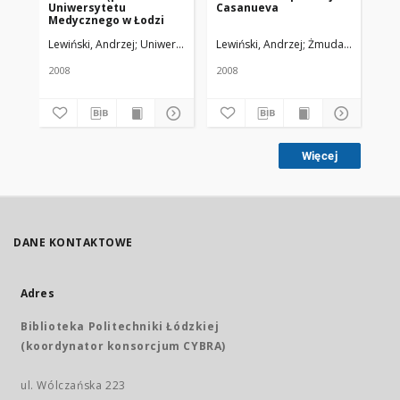
Uniwersytetu
Casanueva
in
Medycznego w Łodzi
Re
Me
Lewiński, Andrzej
Uniwersytet Medyczny w Łodzi
Lewiński, Andrzej
Żmuda, Ryszard. R
Lew
pr
Le
2008
2008
200
Więcej
DANE KONTAKTOWE
Adres
Biblioteka Politechniki Łódzkiej
(koordynator konsorcjum CYBRA)
ul. Wólczańska 223