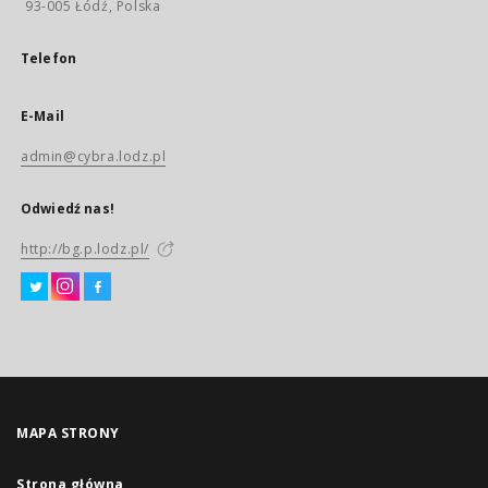
93-005 Łódź, Polska
Telefon
E-Mail
admin@cybra.lodz.pl
Odwiedź nas!
http://bg.p.lodz.pl/
MAPA STRONY
Strona główna