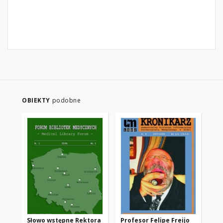
OBIEKTY
podobne
Słowo wstępne Rektora
Profesor Felipe Freijo
Pr