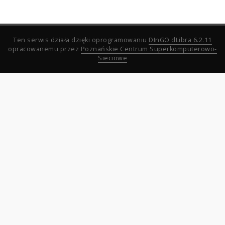
Ten serwis działa dzięki oprogramowaniu
DInGO dLibra 6.2.11
opracowanemu przez
Poznańskie Centrum Superkomputerowo-
Sieciowe