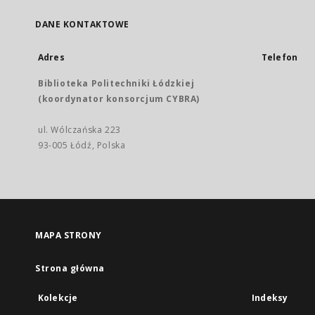
DANE KONTAKTOWE
Adres
Telefon
Biblioteka Politechniki Łódzkiej
(koordynator konsorcjum CYBRA)
ul. Wólczańska 223
93-005 Łódź, Polska
MAPA STRONY
Strona główna
Kolekcje
Indeksy