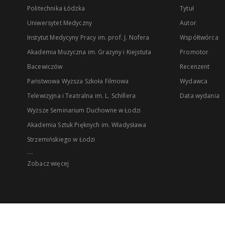
Politechnika Łódzka
Tytuł
Uniwersytet Medyczny
Autor
Instytut Medycyny Pracy im. prof. J. Nofera
Współtwórca
Akademia Muzyczna im. Grażyny i Kiejstuta
Promotor
Bacewiczów
Recenzent
Państwowa Wyższa Szkoła Filmowa
Wydawca
Telewizyjna i Teatralna im. L. Schillera
Data wydania
Wyższe Seminarium Duchowne w Łodzi
Akademia Sztuk Pięknych im. Władysława
Strzemińskiego w Łodzi
...
Zobacz więcej