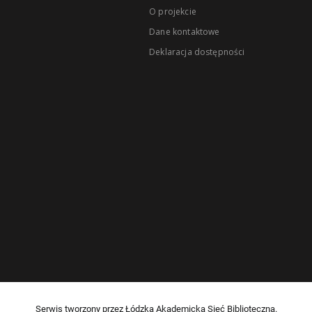
O projekcie
Dane kontaktowe
Deklaracja dostępności
Serwis tworzony przez Łódzką Akademicką Sieć Biblioteczną.