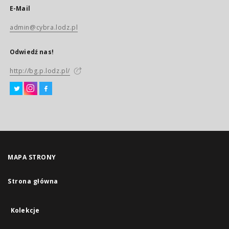
E-Mail
admin@cybra.lodz.pl
Odwiedź nas!
http://bg.p.lodz.pl/
MAPA STRONY
Strona główna
Kolekcje