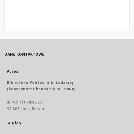
DANE KONTAKTOWE
Adres
Biblioteka Politechniki Łódzkiej
(koordynator konsorcjum CYBRA)
ul. Wólczańska 223
93-005 Łódź, Polska
Telefon