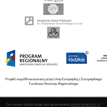
Projekt współfinansowany przez Unię Europejską z Europejskiego
Funduszu Rozwoju Regionalnego
Ten serwis działa dzięki oprogramowaniu
DInGO dLibra 6.2.11