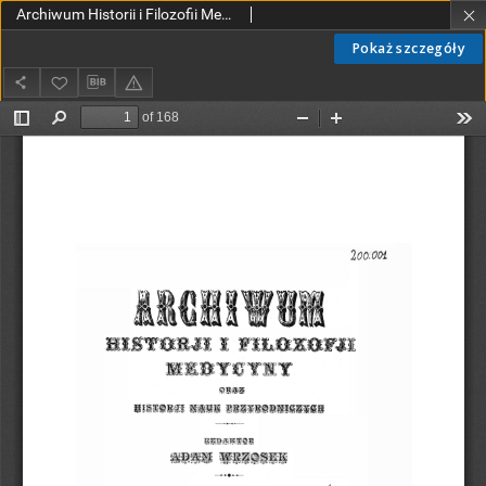
Archiwum Historii i Filozofii Medycyny oraz Historii Nauk Przyrodniczych 1927 T.7 z.1
Pokaż szczegóły