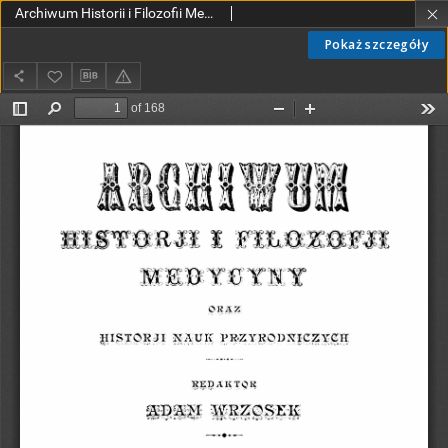
Archiwum Historii i Filozofii Medycyny oraz Historii Nauk Przyrodniczych 1925 T.2 z.2
Pokaż szczegóły