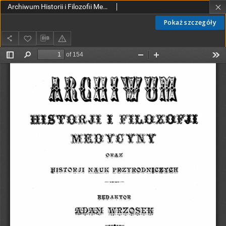
Archiwum Historii i Filozofii Medycyny oraz Historii Nauk Przyrodniczych 1925 T.2 z.1
Pokaż szczegóły