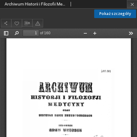
Archiwum Historii i Filozofii Medycyny oraz Historii Nauk Przyrodniczych 1928 T.8 z.1
Pokaż szczegóły