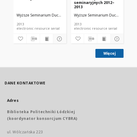
seminaryjnych 2012–
ma
2013
na
Se
Wyższe Seminarium Duchowne w Łodzi
Wyższe Seminarium Duchowne w Ło
Wy
Du
Ro
2013
2013
201
electronic resource serial
electronic resource serial
Więcej
DANE KONTAKTOWE
Adres
Biblioteka Politechniki Łódzkiej
(koordynator konsorcjum CYBRA)
ul. Wólczańska 223