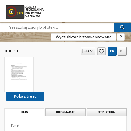
Wyszukiwanie zaawansowane
?
OBIEKT
EN
PL
Pokaż treść
OPIS
INFORMACJE
STRUKTURA
Tytuł: