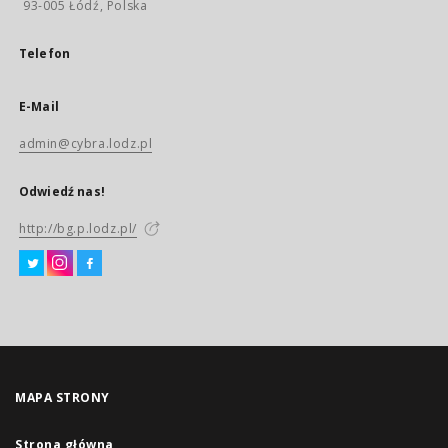
93-005 Łódź, Polska
Telefon
E-Mail
admin@cybra.lodz.pl
Odwiedź nas!
http://bg.p.lodz.pl/
MAPA STRONY
Strona główna