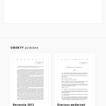
OBIEKTY
podobne
Recenzje 2013
Diariusz wydarzeń
Wy