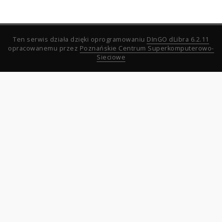
Ten serwis działa dzięki oprogramowaniu
DInGO dLibra 6.2.11
opracowanemu przez
Poznańskie Centrum Superkomputerowo-
Sieciowe