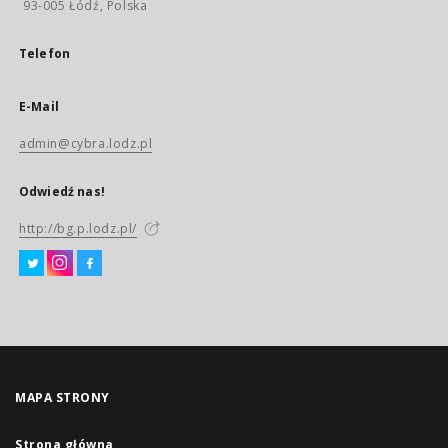
93-005 Łódź, Polska
Telefon
E-Mail
admin@cybra.lodz.pl
Odwiedź nas!
http://bg.p.lodz.pl/
MAPA STRONY
Strona główna