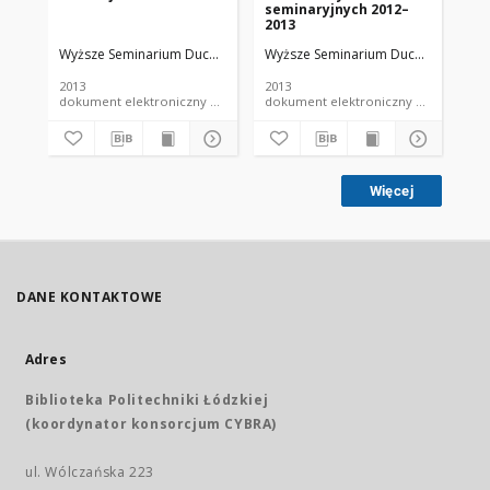
seminaryjnych 2012–
ma
2013
na
Se
Wyższe Seminarium Duchowne w Łodzi
Wyższe Seminarium Duchowne w Ło
Wy
Du
Ro
2013
2013
201
dokument elektroniczny czasopismo
dokument elektroniczny czasopismo
Więcej
DANE KONTAKTOWE
Adres
Biblioteka Politechniki Łódzkiej
(koordynator konsorcjum CYBRA)
ul. Wólczańska 223