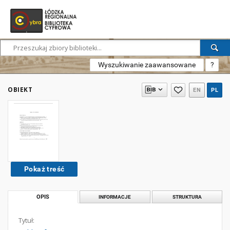
Wyszukiwanie zaawansowane
?
OBIEKT
EN
PL
Pokaż treść
OPIS
INFORMACJE
STRUKTURA
Tytuł: