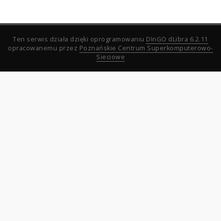
Ten serwis działa dzięki oprogramowaniu
DInGO dLibra 6.2.11
opracowanemu przez
Poznańskie Centrum Superkomputerowo-
Sieciowe