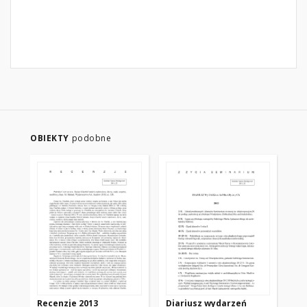
OBIEKTY
podobne
Recenzje 2013
Diariusz wydarzeń
Wy