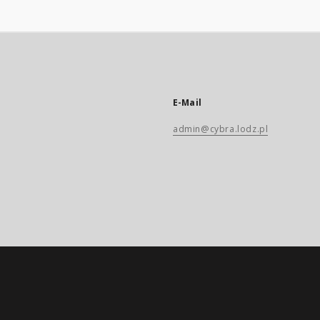
E-Mail
admin@cybra.lodz.pl