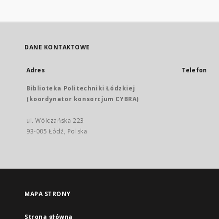
DANE KONTAKTOWE
Adres
Telefon
Biblioteka Politechniki Łódzkiej
(koordynator konsorcjum CYBRA)
ul. Wólczańska 223
93-005 Łódź, Polska
MAPA STRONY
Strona główna