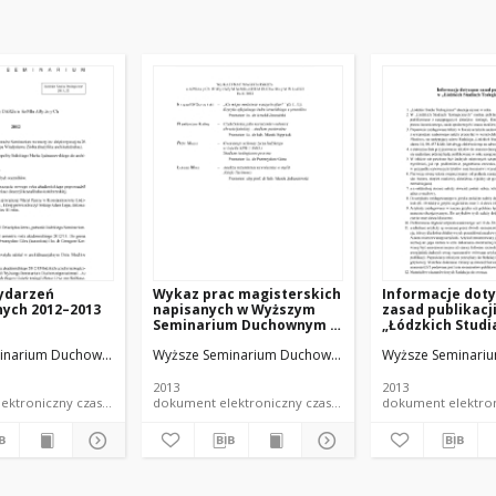
wydarzeń
Wykaz prac magisterskich
Informacje dot
nych 2012–2013
napisanych w Wyższym
zasad publikacj
Seminarium Duchownym w
„Łódzkich Studi
Łodzi. Rok 2013
Teologicznych"
inarium Duchowne w Łodzi
Wyższe Seminarium Duchowne w Łodzi
Wyższe Seminari
2013
2013
dokument elektroniczny czasopismo
dokument elektroniczny czasopismo