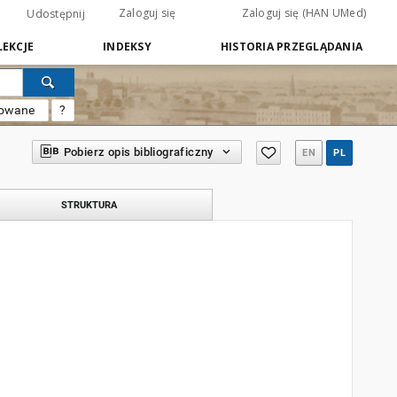
Zaloguj się
Zaloguj się (HAN UMed)
Udostępnij
EKCJE
INDEKSY
HISTORIA PRZEGLĄDANIA
sowane
?
Pobierz opis bibliograficzny
EN
PL
STRUKTURA