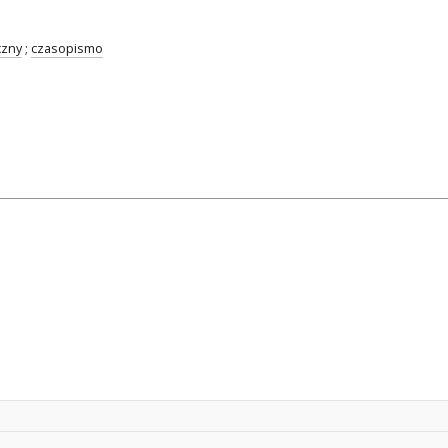
czny
;
czasopismo