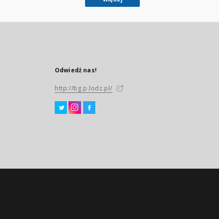
Odwiedź nas!
http://bg.p.lodz.pl/