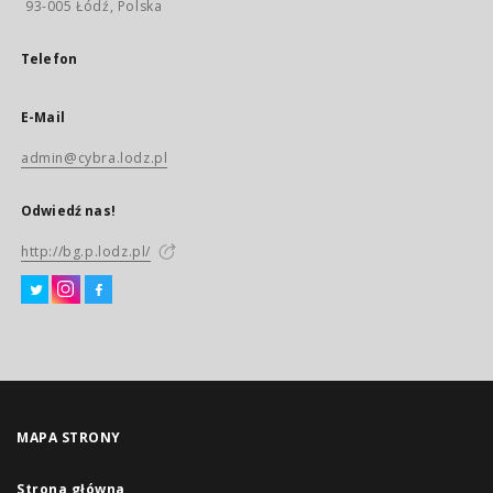
93-005 Łódź, Polska
Telefon
E-Mail
admin@cybra.lodz.pl
Odwiedź nas!
http://bg.p.lodz.pl/
MAPA STRONY
Strona główna