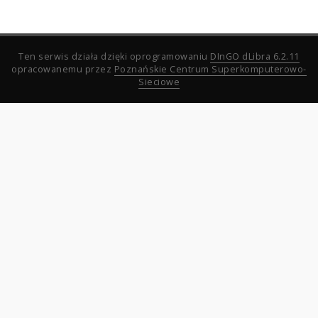
Ten serwis działa dzięki oprogramowaniu
DInGO dLibra 6.2.11
opracowanemu przez
Poznańskie Centrum Superkomputerowo-
Sieciowe