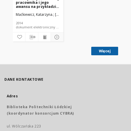
pracownika i jego
awansu na przykładzie
Biblioteki
Maćkiewicz, Katarzyna.
[Kom. org. Feret, Błażej et al.]
Uniwersyteckiej w
Olsztynie
2014
dokument elektroniczny e-materiały konferencyjne
Więcej
DANE KONTAKTOWE
Adres
Biblioteka Politechniki Łódzkiej
(koordynator konsorcjum CYBRA)
ul. Wólczańska 223