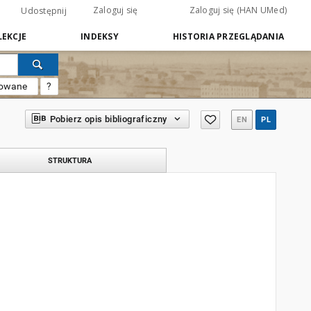
Zaloguj się
Zaloguj się (HAN UMed)
Udostępnij
EKCJE
INDEKSY
HISTORIA PRZEGLĄDANIA
sowane
?
Pobierz opis bibliograficzny
EN
PL
STRUKTURA