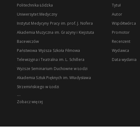
Politechnika Łódzka
Tytuł
Uniwersytet Medyczny
Autor
Instytut Medycyny Pracy im. prof. J. Nofera
Współtwórca
Akademia Muzyczna im. Grażyny i Kiejstuta
Promotor
Bacewiczów
Recenzent
Państwowa Wyższa Szkoła Filmowa
Wydawca
Telewizyjna i Teatralna im. L. Schillera
Data wydania
Wyższe Seminarium Duchowne w Łodzi
Akademia Sztuk Pięknych im. Władysława
Strzemińskiego w Łodzi
...
Zobacz więcej