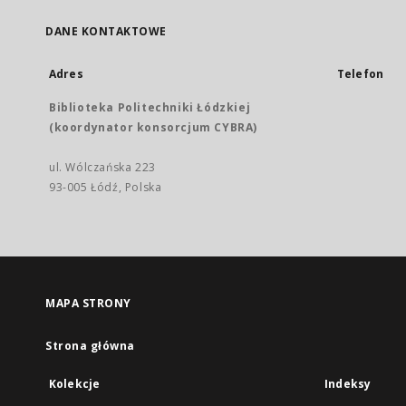
DANE KONTAKTOWE
Adres
Telefon
Biblioteka Politechniki Łódzkiej
(koordynator konsorcjum CYBRA)
ul. Wólczańska 223
93-005 Łódź, Polska
MAPA STRONY
Strona główna
Kolekcje
Indeksy