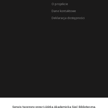
O projekcie
Dane kontaktowe
Deklaracja dostępności
Serwis tworzony przez Łódzką Akademicką Sieć Biblioteczną.